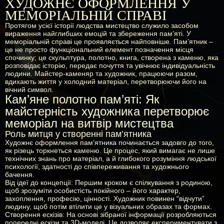
ХУДОЖНЄ ОФОРМЛЕННЯ У
МЕМОРІАЛЬНІЙ СПРАВІ
Протягом усієї історії людства мистецтво служило засобом
вираження найглибших емоцій та збереження пам’яті. У
меморіальній справі це проявляється найповніше. Пам’ятник –
це не просто функціональний елемент позначення місця
спочинку; це скульптура, полотно, книга, створена з каменю, яка
розповідає історію, передає почуття та увічнює індивідуальність
людини. Майстер-каменяр та художник, працюючи разом,
вдихають життя у холодний матеріал, перетворюючи його на
вічний символ.
Кам’яне полотно пам’яті: Як
майстерність художника перетворює
меморіал на витвір мистецтва
Роль митця у створенні пам’ятника
Художнє оформлення пам’ятника починається задовго до того,
як різець торкнеться каменю. Це процес, який вимагає не лише
технічних знань про матеріал, а й глибокого розуміння людської
психології, здатності до співпереживання та художнього
бачення.
Від ідеї до концепції:
Першим кроком є спілкування з родиною,
щоб зрозуміти особистість покійного – його характер,
захоплення, професію, цінності. Художник повинен “відчути”
людину, щоб потім втілити це у візуальних образах та формах.
Створення ескізів:
На основі зібраної інформації розробляються
попередні ескізи та 3D-моделі. Це дозволяє експериментувати з