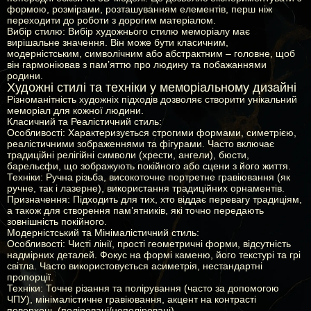
формою, розмірами, розташуванням елементів, перш ніж
переходити до роботи з дорогим матеріалом.
Вибір стилю:
Вибір художнього стилю меморіалу має
вирішальне значення. Він може бути класичним,
модерністським, символічним або абстрактним – головне, щоб
він гармоніював з пам’яттю про людину та побажаннями
родини.
Художні стилі та техніки у меморіальному дизайні
Різноманітність художніх підходів дозволяє створити унікальний
меморіал для кожної людини.
Класичний та Реалістичний стиль:
Особливості:
Характеризується строгими формами, симетрією,
реалістичними зображеннями та фігурами. Часто включає
традиційні релігійні символи (хрести, ангели), бюсти,
барельєфи, що зображують покійного або сцени з його життя.
Техніки:
Ручна різьба, високоточне портретне гравіювання (як
ручне, так і лазерне), використання традиційних орнаментів.
Призначення:
Підходить для тих, хто віддає перевагу традиціям,
а також для створення пам’ятників, які точно передають
зовнішність покійного.
Модерністський та Мінімалістичний стиль:
Особливості:
Чисті лінії, прості геометричні форми, відсутність
надмірних деталей. Фокус на формі каменю, його текстурі та грі
світла. Часто використовується асиметрія, нестандартні
пропорції.
Техніки:
Точне різання та полірування (часто за допомогою
ЧПУ), мінімалістичне гравіювання, акцент на контрасті
поверхонь (поліровані/неполіровані).