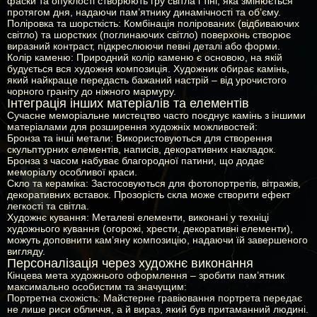
фаски та опуклості створюють гру світла і тіні, яка змінюється
протягом дня, надаючи пам’ятнику динамічності та об’єму.
Поліровка та шорсткість:
Комбінація полірованих (відбиваючих
світло) та шорстких (поглинаючих світло) поверхонь створює
виразний контраст, підкреслюючи певні деталі або форми.
Колір каменю:
Природний колір каменю є основою, на якій
будується вся художня композиція. Художник обирає камінь,
який найкраще передасть бажаний настрій – від урочистого
чорного граніту до ніжного мармуру.
Інтеграція інших матеріалів та елементів
Сучасне меморіальне мистецтво часто поєднує камінь з іншими
матеріалами для розширення художніх можливостей:
Бронза та інші метали:
Використовуються для створення
скульптурних елементів, написів, декоративних накладок.
Бронза з часом набуває благородної патини, що додає
меморіалу особливої краси.
Скло та кераміка:
Застосовуються для фотопортретів, вітражів,
декоративних вставок. Прозорість скла може створити ефект
легкості та світла.
Художнє кування:
Металеві елементи, виконані у техніці
художнього кування (огорожі, хрести, декоративні елементи),
можуть доповнити кам’яну композицію, надаючи їй завершеного
вигляду.
Персоналізація через художнє виконання
Кінцева мета художнього оформлення – зробити пам’ятник
максимально особистим та значущим:
Портретна схожість:
Майстерне гравіювання портрета передає
не лише риси обличчя, а й вираз, який був притаманний людині.