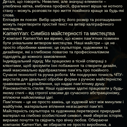
Деталі, що говорять:
Невеликі, але значущі елементи –
улюблена квітка, емблема професії, фрагмент вірша чи нотного
стану – можуть розповісти про життя покійного краще за будь-які
слова.
Епітафія як поезія:
Вибір шрифту, його розмір та розташування
можуть перетворити простий текст на витвір каліграфічного
мистецтва.
KamenYan: Симбіоз майстерності та мистецтва
У компанії KamenYan ми віримо, що кожен пам’ятник повинен
бути унікальним витвором мистецтва. Наші майстри – це не
просто обробники каменю; це скульптори, художники та
дизайнери, які з глибокою повагою та професіоналізмом
підходять до кожного замовлення.
Індивідуальний підхід:
Ми працюємо в тісній співпраці з
клієнтами, щоб зрозуміти їхні побажання та створити дизайн,
який максимально відображатиме пам’ять про покійного.
Сучасні технології та ручна робота:
Ми поєднуємо точність ЧПУ-
верстатів для ідеальної обробки форми з ручною майстерністю
гравіювання та різьблення, що надає пам’ятнику душу.
Різноманітність стилів:
Наші художники здатні працювати у будь-
якому стилі – від строгої класики до сучасного абстракціонізму,
втілюючи найсміливіші ідеї.
Пам’ятник – це не просто камінь, це художній міст між минулим і
майбутнім, матеріальне втілення незгасаючої пам’яті.
Майстерність скульптора та художника перетворює природний
матеріал на глибоко особистісний символ, який зберігає історію,
виражає почуття та свідчить про вічну любов. Обираючи
компанію KamenYan, ви обираєте не просто виробника, а