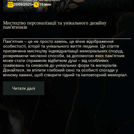
20/06/2025
10 мин
Мистецтво персоналізації та унікального дизайну
пам'ятників
Пам'ятник – це не просто камінь, це вічне відображення
особистості, історії та унікального життя людини. Ця стаття
присвячена мистецтву індивідуалізації меморіальних споруд,
розкриваючи численні способи, за допомогою яких пам'ятник
може стати справжнім відбитком душі – від особливих
гравіювань та символів до унікальних форм та матеріалів.
Дізнайтеся, як втілити глибокий сенс та особисті спогади у
вічному камені, щоб створити гідний та неповторний меморіал.
Читати далі