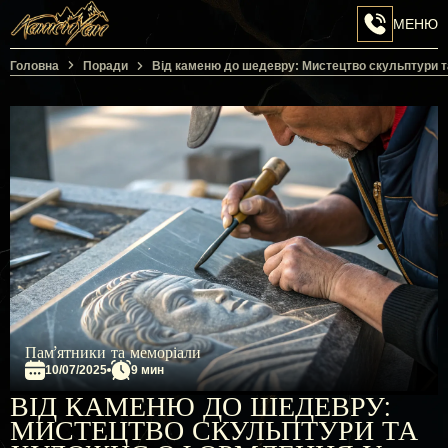
МЕНЮ
Перейти на головну сторінку
Головна
Поради
Від каменю до шедевру: Мистецтво скульптури т
Пам’ятники та меморіали
10/07/2025
9 мин
ВІД КАМЕНЮ ДО ШЕДЕВРУ:
МИСТЕЦТВО СКУЛЬПТУРИ ТА