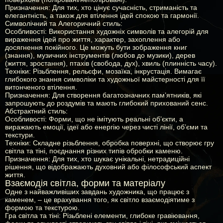
Призначення:
Для тих, хто цінує сучасність, стриманість та
елегантність, а також для втілення ідей спокою та гармонії.
Символічний та Алегоричний стиль:
Особливості:
Використання художніх символів та алегорій для
вираження ідей про життя, характер, захоплення або
досягнення покійного. Це можуть бути зображення книг
(знання), музичних інструментів (любов до музики), дерев
(життя, зростання), птахів (свобода, дух), хвиль (плинність часу).
Техніки:
Різьблення, рельєфи, мозаїка, інкрустація. Вимагає
глибокого знання символіки та художньої майстерності для її
витонченого втілення.
Призначення:
Для створення багатозначних пам’ятників, які
запрошують до роздумів та мають глибокий прихований сенс.
Абстрактний стиль:
Особливості:
Форми, що не імітують реальні об’єкти, а
виражають емоції, ідеї або енергію через чисті лінії, об’єми та
текстури.
Техніки:
Складне різьблення, обробка поверхні, що створює гру
світла та тіні, поєднання різних типів обробки каменю.
Призначення:
Для тих, хто шукає унікальні, нетрадиційні
рішення, що відображають духовний або філософський аспект
життя.
Взаємодія світла, форми та матеріалу
Одне з найважливіших завдань художника, що працює з
каменем, – це врахування того, як світло взаємодіятиме з
формою та текстурою.
Гра світла та тіні:
Різьблені елементи, глибоке гравіювання,