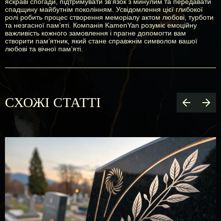
яскраві спогади, підтримувати зв’язок з минулим та передавати
спадщину майбутнім поколінням. Усвідомлення цієї глибокої
ролі робить процес створення меморіалу актом любові, турботи
та незгасної пам’яті. Компанія KamenYan розуміє емоційну
важливість кожного замовлення і прагне допомогти вам
створити пам’ятник, який стане справжнім символом вашої
любові та вічної пам’яті.
СХОЖІ СТАТТІ