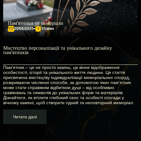
Пам’ятники та меморіали
20/06/2025
10 мин
Мистецтво персоналізації та унікального дизайну
пам'ятників
Пам'ятник – це не просто камінь, це вічне відображення
особистості, історії та унікального життя людини. Ця стаття
присвячена мистецтву індивідуалізації меморіальних споруд,
розкриваючи численні способи, за допомогою яких пам'ятник
може стати справжнім відбитком душі – від особливих
гравіювань та символів до унікальних форм та матеріалів.
Дізнайтеся, як втілити глибокий сенс та особисті спогади у
вічному камені, щоб створити гідний та неповторний меморіал.
Читати далі