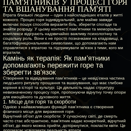
ПАМ'ЯТНИКІВ У ПРОЦЕСІ ГОРЯ
ТА ВШАНУВАННЯ ПАМ'ЯТІ
Втрата близької людини – один з найскладніших етапів у житті
кожного. Процес горя індивідуальний, але майже завжди
включає пошук способів виразити біль, зберегти спогади та
знайти розраду. У цьому контексті пам’ятники та меморіальні
комплекси відіграють надзвичайно важливу психологічну та
соціальну роль. Вони є не просто позначками на кладовищі, а
багатофункціональними символами, що допомагають нам
справлятися з втратою та підтримувати зв’язок з тими, кого ми
втратили.
Камінь як терапія: Як пам’ятники
допомагають пережити горе та
зберегти зв’язок
Створення та відвідування пам’ятників – це невід’ємна частина
людського ритуалу прощання та вшанування, що має глибоке
коріння в історії та культурі. Ця діяльність надає структуру
невизначеному процесу горя, пропонуючи відчутну точку опори
для емоційного та духовного життя.
1. Місце для горя та скорботи
Однією з найважливіших функцій пам’ятника є створення
фізичного місця для вираження горя.
Відчутний об’єкт для скорботи:
У сучасному світі, де смерть
часто стає абстрактною, пам’ятник надає конкретний, відчутний
об’єкт, до якого можна прийти, доторкнутися, покласти квіти. Це
допомагає усвідомити реальність втрати.