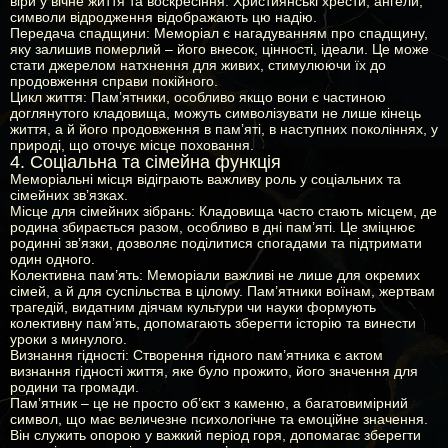
віри у вічне життя та воскресіння. Християнські хрести, ангели,
символи відродження відображають цю надію.
Передача спадщини:
Меморіал є нагадуванням про спадщину,
яку залишив померлий – його внесок, цінності, ідеали. Це може
стати джерелом натхнення для живих, стимулюючи їх до
продовження справи покійного.
Цикл життя:
Пам’ятники, особливо якщо вони є частиною
доглянутого кладовища, можуть символізувати не лише кінець
життя, а й його продовження в пам’яті, в наступних поколіннях, у
природі, що оточує місце поховання.
4. Соціальна та сімейна функція
Меморіальні місця відіграють важливу роль у соціальних та
сімейних зв’язках.
Місце для сімейних зібрань:
Кладовища часто стають місцем, де
родина збирається разом, особливо в дні пам’яті. Це зміцнює
родинні зв’язки, дозволяє поділитися спогадами та підтримати
один одного.
Колективна пам’ять:
Меморіали важливі не лише для окремих
сімей, а й для суспільства в цілому. Пам’ятники воїнам, жертвам
трагедій, видатним діячам культури чи науки формують
колективну пам’ять, допомагають зберегти історію та винести
уроки з минулого.
Визнання гідності:
Створення гідного пам’ятника є актом
визнання гідності життя, яке було прожито, його значення для
родини та громади.
Пам’ятник – це не просто об’єкт з каменю, а багатовимірний
символ, що має величезне психологічне та емоційне значення.
Він служить опорою у важкий період горя, допомагає зберегти