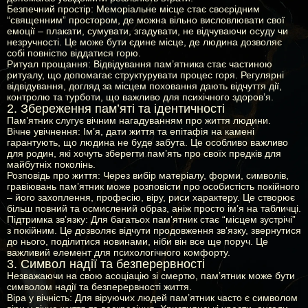
Безпечний простір:
Меморіальне місце стає своєрідним
“священним” простором, де можна вільно висловлювати свої
емоції – плакати, сумувати, згадувати, не відчуваючи осуду чи
незручності. Це може бути єдине місце, де людина дозволяє
собі повністю віддатися горю.
Ритуал прощання:
Відвідування пам’ятника стає частиною
ритуалу, що допомагає структурувати процес горя. Регулярні
відвідування, догляд за місцем поховання дають відчуття дії,
контролю та турботи, що важливо для психічного здоров’я.
2. Збереження пам’яті та ідентичності
Пам’ятник слугує вічним нагадуванням про життя людини.
Вічне увічнення:
Ім’я, дати життя та епітафія на камені
гарантують, що людина не буде забута. Це особливо важливо
для родин, які хочуть зберегти пам’ять про своїх предків для
майбутніх поколінь.
Розповідь про життя:
Через вибір матеріалу, форми, символів,
гравіювань пам’ятник може розповісти про особистість покійного
– його захоплення, професію, віру, риси характеру. Це створює
більш повний та осмислений образ, аніж просто ім’я на табличці.
Підтримка зв’язку:
Для багатьох пам’ятник стає “місцем зустрічі”
з покійним. Це дозволяє відчути продовження зв’язку, звернутися
до нього, поділитися новинами, ніби він все ще поруч. Це
важливий елемент для психологічного комфорту.
3. Символ надії та безперервності
Незважаючи на свою асоціацію зі смертю, пам’ятник може бути
символом надії та безперервності життя.
Віра у вічність:
Для віруючих людей пам’ятник часто є символом