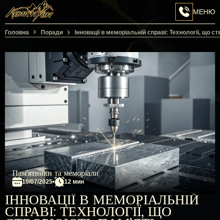
МЕНЮ
Перейти на головну сторінку
Головна
Поради
Інновації в меморіальній справі: Технології, що 
Пам’ятники та меморіали
10/07/2025
12 мин
ІННОВАЦІЇ В МЕМОРІАЛЬНІЙ
СПРАВІ: ТЕХНОЛОГІЇ, ЩО