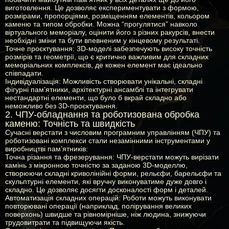
виготовлення. Це дозволяє експериментувати з формою,
розмірами, пропорціями, розміщенням елементів, кольором
каменю та типом обробки. Можна “прогулятися” навколо
віртуального меморіалу, оцінити його з різних ракурсів, внести
необхідні зміни та бути впевненим у кінцевому результаті.
Точне проєктування:
3D-моделі забезпечують високу точність
розмірів та геометрії, що є критично важливим для складних
меморіальних комплексів, де кожен елемент має ідеально
співпадати.
Індивідуалізація:
Можливість створювати унікальні, складні
фігурні пам’ятники, архітектурні ансамблі та інтегрувати
нестандартні елементи, що було б вкрай складно або
неможливо без 3D-проєктування.
2. ЧПУ-обладнання та роботизована обробка
каменю: Точність та швидкість
Сучасні верстати з числовим програмним управлінням (ЧПУ) та
роботизовані комплекси стали незамінними інструментами у
виробництві пам’ятників:
Точна різання та фрезерування:
ЧПУ-верстати можуть вирізати
камінь з мікронною точністю за заданою 3D-моделлю,
створюючи складні криволінійні форми, рельєфи, барельєфи та
скульптурні елементи, які вручну виконуватиме дуже довго і
складно. Це дозволяє досягти досконалості форм і деталей.
Автоматизація складних операцій:
Роботи можуть виконувати
повторювані операції (наприклад, полірування великих
поверхонь) швидше та рівномірніше, ніж людина, знижуючи
трудовитрати та підвищуючи якість.