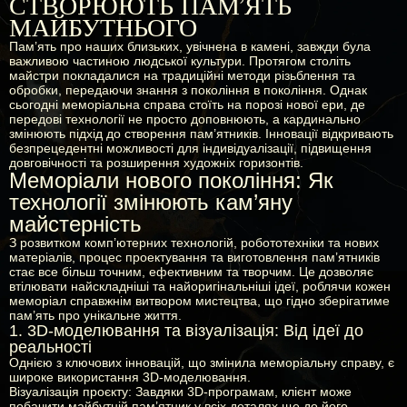
СТВОРЮЮТЬ ПАМ'ЯТЬ
МАЙБУТНЬОГО
Пам’ять про наших близьких, увічнена в камені, завжди була
важливою частиною людської культури. Протягом століть
майстри покладалися на традиційні методи різьблення та
обробки, передаючи знання з покоління в покоління. Однак
сьогодні меморіальна справа стоїть на порозі нової ери, де
передові технології не просто доповнюють, а кардинально
змінюють підхід до створення пам’ятників. Інновації відкривають
безпрецедентні можливості для індивідуалізації, підвищення
довговічності та розширення художніх горизонтів.
Меморіали нового покоління: Як
технології змінюють кам’яну
майстерність
З розвитком комп’ютерних технологій, робототехніки та нових
матеріалів, процес проектування та виготовлення пам’ятників
стає все більш точним, ефективним та творчим. Це дозволяє
втілювати найскладніші та найоригінальніші ідеї, роблячи кожен
меморіал справжнім витвором мистецтва, що гідно зберігатиме
пам’ять про унікальне життя.
1. 3D-моделювання та візуалізація: Від ідеї до
реальності
Однією з ключових інновацій, що змінила меморіальну справу, є
широке використання 3D-моделювання.
Візуалізація проєкту:
Завдяки 3D-програмам, клієнт може
побачити майбутній пам’ятник у всіх деталях ще до його