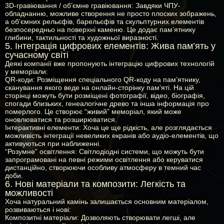
3D-гравіювання / об’ємне гравіювання:
Завдяки ЧПУ-
обладнанню, можливе створення не просто плоских зображень,
а об’ємних рельєфів, барельєфів та скульптурних елементів
безпосередньо на поверхні каменю. Це додає пам’ятнику
глибини, тактильності та художньої виразності.
5. Інтеграція цифрових елементів: Жива пам’ять у
сучасному світі
Деякі компанії вже пропонують інтеграцію цифрових технологій
у меморіали:
QR-коди:
Розміщення спеціального QR-коду на пам’ятнику,
сканування якого веде на онлайн-сторінку пам’яті. На цій
сторінці можуть бути розміщені фотографії, відео, біографія,
спогади близьких, генеалогічне древо та інша інформація про
померлого. Це створює “живий” меморіал, який може
оновлюватися та розширюватися.
Інтерактивні елементи:
Хоча це ще рідкість, але розглядається
можливість інтеграції невеликих екранів або аудіо-елементів, що
активуються при наближенні.
“Розумне” освітлення:
Світлодіодні системи, що можуть бути
запрограмовані на певні режими освітлення або керуватися
дистанційно, створюючи особливу атмосферу в темний час
доби.
6. Нові матеріали та композити: Легкість та
можливості
Хоча натуральний камінь залишається основним матеріалом,
розвиваються і нові:
Композитні матеріали:
Дозволяють створювати легші, але