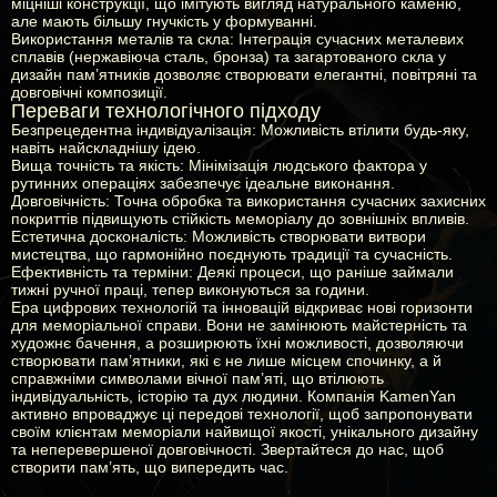
міцніші конструкції, що імітують вигляд натурального каменю,
але мають більшу гнучкість у формуванні.
Використання металів та скла:
Інтеграція сучасних металевих
сплавів (нержавіюча сталь, бронза) та загартованого скла у
дизайн пам’ятників дозволяє створювати елегантні, повітряні та
довговічні композиції.
Переваги технологічного підходу
Безпрецедентна індивідуалізація:
Можливість втілити будь-яку,
навіть найскладнішу ідею.
Вища точність та якість:
Мінімізація людського фактора у
рутинних операціях забезпечує ідеальне виконання.
Довговічність:
Точна обробка та використання сучасних захисних
покриттів підвищують стійкість меморіалу до зовнішніх впливів.
Естетична досконалість:
Можливість створювати витвори
мистецтва, що гармонійно поєднують традиції та сучасність.
Ефективність та терміни:
Деякі процеси, що раніше займали
тижні ручної праці, тепер виконуються за години.
Ера цифрових технологій та інновацій відкриває нові горизонти
для меморіальної справи. Вони не замінюють майстерність та
художнє бачення, а розширюють їхні можливості, дозволяючи
створювати пам’ятники, які є не лише місцем спочинку, а й
справжніми символами вічної пам’яті, що втілюють
індивідуальність, історію та дух людини. Компанія KamenYan
активно впроваджує ці передові технології, щоб запропонувати
своїм клієнтам меморіали найвищої якості, унікального дизайну
та неперевершеної довговічності. Звертайтеся до нас, щоб
створити пам’ять, що випередить час.