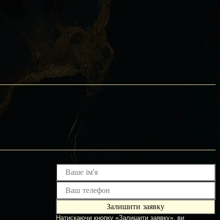
Печной комплекс с каменной
столешницей и облицовкой —
сочетание натурального камня и
функциональности
Залишити заявку
Натискаючи кнопку «Залишити заявку», ви