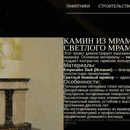
ПАМЯТНИКИ
СТРОИТЕЛЬСТВ
КАМИН ИЗ МРА
СВЕТЛОГО МРА
Этот проект демонстрирует изысканн
мрамора. Основные материалы —
т
создают контрастну гармонію кольору
Материалы:
Emperador Dark (Испания)
— благор
золотистыми прожилками;
Светлый бежевый мрамор
— идеал
Особенности:
Полноценная облицовка топки натур
Декоративные колонны и полки из т
Безупречно полированная поверхност
Высокоточная подгонка элементов о
Натуральный камень устойчив к высо
протяжении десятков лет.
Мы изготавливаем камины из мрамора
точной геометрией и профессиональ
оформления домашнего вогнища.
Камин из мрамора на заказ. Отделка ками
отделки.