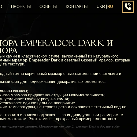
О
ПРОЕКТЫ
СОВЕТЫ
КОНТАКТЫ
UKR
RU
ПЕР
МОРА EMPERADOR DARK И
МОРА
ый камин в классическом стиле, выполненный из натурального
емный мрамор Emperador Dark
и светлый бежевый мрамор, которые
 та текстури.
одный темно-коричневый мрамор с выразительными светлыми и
ьный фон для подчеркивания декоративных элементов.
альным камнем;
ёмного мрамора придают конструкции монументальность;
ь усиливает глубину рисунка камня;
беспечивает единое цельное восприятие.
ким температурам, не теряет цвета и сохраняет эстетичный вид на
, гранита и оникса под заказ — по индивидуальным размерам, с
ным монтажом. Этот камин — прекрасный пример элегантного
на натуральным камнем. Мраморные камины Emperador Dark и другие виды