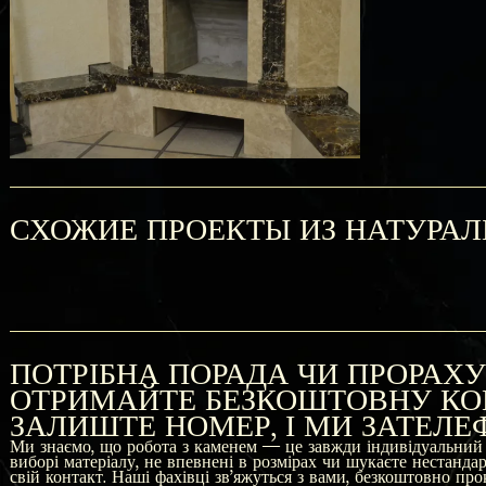
Кухонные столешницы из
Современна
черного гранита с островом
столешнице
натурально
СХОЖИЕ ПРОЕКТЫ ИЗ НАТУРА
ПОТРІБНА ПОРАДА ЧИ ПРОРАХ
ОТРИМАЙТЕ БЕЗКОШТОВНУ КО
ЗАЛИШТЕ НОМЕР, І МИ ЗАТЕЛ
Ми знаємо, що робота з каменем — це завжди індивідуальний 
виборі матеріалу, не впевнені в розмірах чи шукаєте нестанд
свій контакт. Наші фахівці зв'яжуться з вами, безкоштовно пр