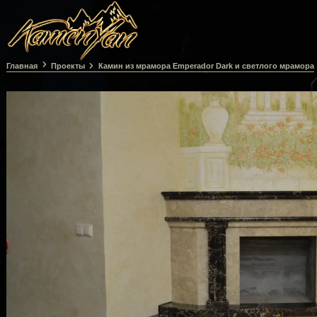
Перейти на головну сторінку
Главная
Проекты
Камин из мрамора Emperador Dark и светлого мрамора