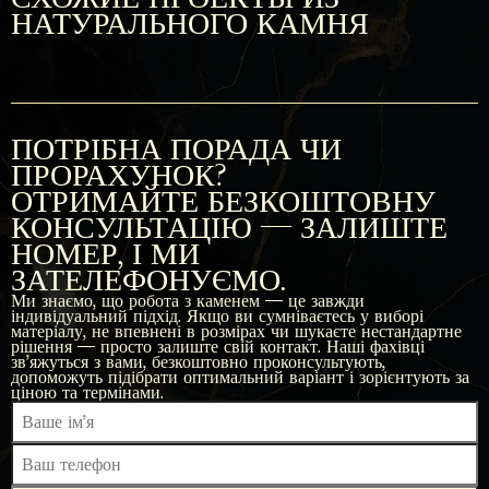
облицовкой и крестом
гранита с декоративной
двойным памятником и
НАТУРАЛЬНОГО КАМНЯ
книгой и православным
облицовкой
крестом
ПОТРІБНА ПОРАДА ЧИ
ПРОРАХУНОК?
ОТРИМАЙТЕ БЕЗКОШТОВНУ
КОНСУЛЬТАЦІЮ — ЗАЛИШТЕ
НОМЕР, І МИ
ЗАТЕЛЕФОНУЄМО.
Ми знаємо, що робота з каменем — це завжди
індивідуальний підхід. Якщо ви сумніваєтесь у виборі
матеріалу, не впевнені в розмірах чи шукаєте нестандартне
рішення — просто залиште свій контакт. Наші фахівці
зв'яжуться з вами, безкоштовно проконсультують,
допоможуть підібрати оптимальний варіант і зорієнтують за
ціною та термінами.