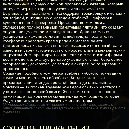
выполненный вручную с точной проработкой деталей, который
передает черты и характер увековеченного человека.
Вертикальная часть памятника содержит гравировку с именем и
эпитафией, выполненную методом глубокой шлифовки и
художественной гравировки. Пространство комплекса
облицовано полированными гранитными плитами, что создает
ощущение целостности и аккуратности. Дополнительно
установлены каменные лавки, позволяющие посетителям
комфортно проводить время рядом с местом памяти.
Для комплекса использован только высококачественный гранит,
известный своей устойчивостью к морозу, влаге и механическим
нагрузкам. Это гарантирует сохранение его эстетики и формы
десятилетиями. Благоустройство участка включает бордюрное
оформление, декоративную гальку и аккуратное зонирование
пространства.
Создание подобного комплекса требует глубокого понимания
камня и мастерства его обработки. Каждый этап — от
проектирования и моделирования бюста до финального
монтажа — выполнен вручную командой опытных мастеров с
учетом всех пожеланий семьи. Этот комплекс — не просто
памятник, а полноценная скульптурная композиция, которая
будет хранить память и уважение многие годы.
Мемориальный комплекс из черного гранита с бюстом, лавами и
благоустроенной зоной. Индивидуальное изготовление, ручная работа
мастеров.
Памятник с колоннами из
Художественный
Мемориальный комплекс
Гранитный памятник с
СХОЖИЕ ПРОЕКТЫ ИЗ
серого гранита с
мемориальный комплекс из
из черного гранита с
оградой и лавками